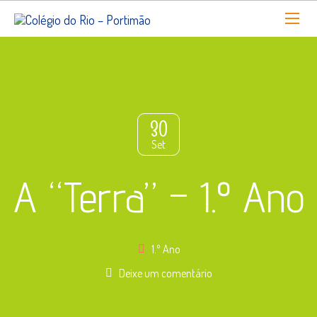
30
Set
A “Terra” – 1.º Ano
1.º Ano
Deixe um comentário