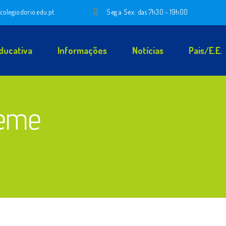
colegiodorio.edu.pt
Seg a Sex: das 7h30 - 19h00
ducativa
Informações
Notícias
Pais/E.E.
reme