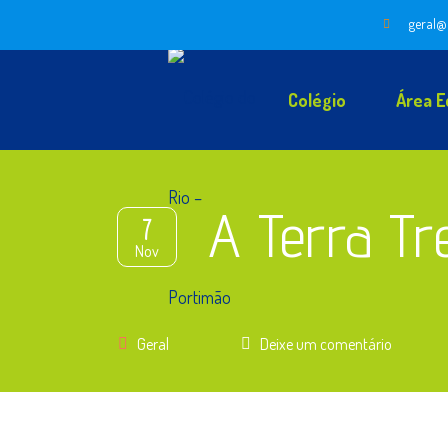
geral@
Colégio
Área E
A Terra T
7
Nov
Geral
Deixe um comentário