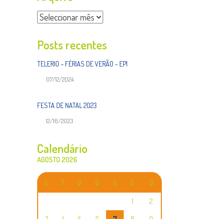
Arquivo
Posts recentes
TELERIO – FÉRIAS DE VERÃO – EP1
07/12/2024
FESTA DE NATAL 2023
12/16/2023
Calendário
AGOSTO 2026
S
T
Q
Q
S
S
D
1
2
3
4
5
6
7
8
9