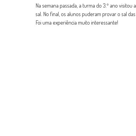
de
Na semana passada, a turma do 3.º ano visitou 
Lago
sal. No final, os alunos puderam provar o sal d
–
Foi uma experiência muito interessante!
3.º
ano