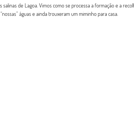
as salinas de Lagoa. Vimos como se processa a formação e a reco
a
as “nossas” águas e ainda trouxeram um miminho para casa.