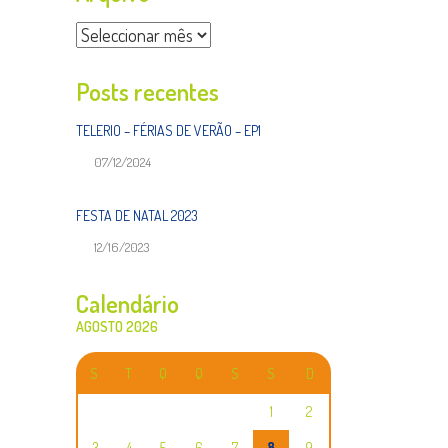
Arquivo
Posts recentes
TELERIO – FÉRIAS DE VERÃO – EP1
07/12/2024
FESTA DE NATAL 2023
12/16/2023
Calendário
AGOSTO 2026
S
T
Q
Q
S
S
D
1
2
3
4
5
6
7
8
9