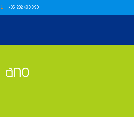
+351 282 480 390
º ano