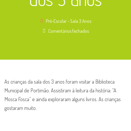
Pré-Escolar - Sala 3 Anos
em
Comentários fechados
Visita
à
Biblioteca
Municipal
de
Portimão
As crianças da sala dos 3 anos foram visitar a Biblioteca
–
Municipal de Portimão. Assistiram à leitura da história: “A
Sala
Mosca Fosca” e ainda exploraram alguns livros. As crianças
dos
gostaram muito.
3
anos