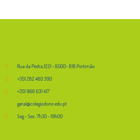
Endereço
Rua da Pedra,1221 - 8500- 818 Portimão
+351 282 480 390
+351 966 631 417
geral@colegiodorio.edu.pt
Seg - Sex: 7h30 - 19h00