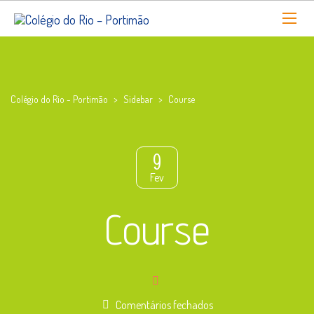
Colégio do Rio - Portimão
>
Sidebar
>
Course
9
Fev
Course
em
Comentários fechados