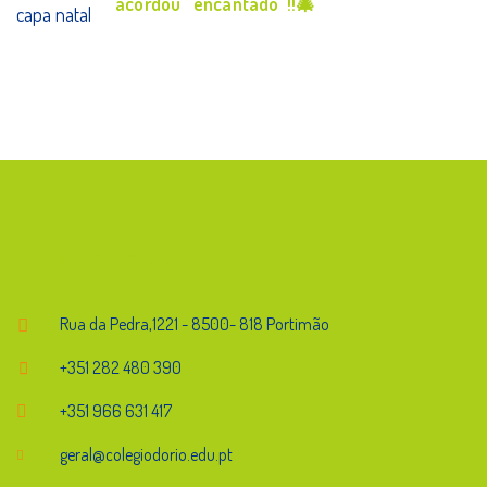
acordou “encantado”!!🎄
Endereço
Rua da Pedra,1221 - 8500- 818 Portimão
+351 282 480 390
+351 966 631 417
geral@colegiodorio.edu.pt