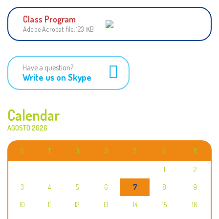
Class Program
Adobe Acrobat file, 123 КB
Have a question?
Write us on Skype
Calendar
AGOSTO 2026
S
T
Q
Q
S
S
D
1
2
3
4
5
6
7
8
9
10
11
12
13
14
15
16