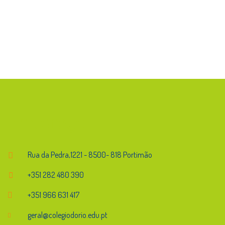
Endereço
Rua da Pedra,1221 - 8500- 818 Portimão
+351 282 480 390
+351 966 631 417
geral@colegiodorio.edu.pt