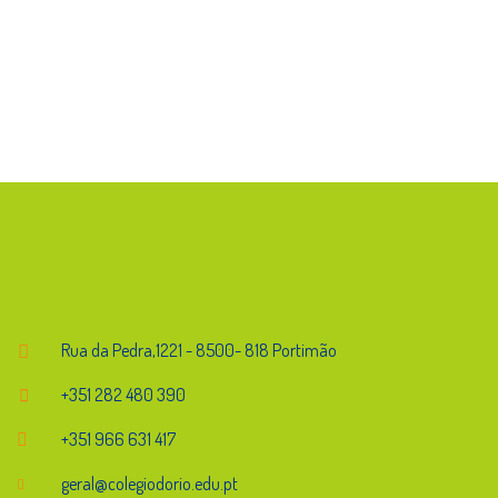
Endereço
Rua da Pedra,1221 - 8500- 818 Portimão
+351 282 480 390
+351 966 631 417
geral@colegiodorio.edu.pt