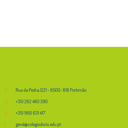
Endereço
Rua da Pedra,1221 - 8500- 818 Portimão
+351 282 480 390
+351 966 631 417
geral@colegiodorio.edu.pt