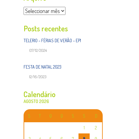
Arquivo
Posts recentes
TELERIO – FÉRIAS DE VERÃO – EP1
07/12/2024
FESTA DE NATAL 2023
12/16/2023
Calendário
AGOSTO 2026
S
T
Q
Q
S
S
D
1
2
3
4
5
6
7
8
9