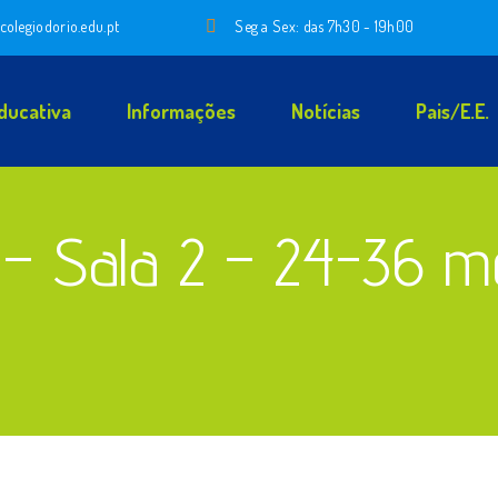
colegiodorio.edu.pt
Seg a Sex: das 7h30 - 19h00
ducativa
Informações
Notícias
Pais/E.E.
 – Sala 2 – 24-36 m
vera