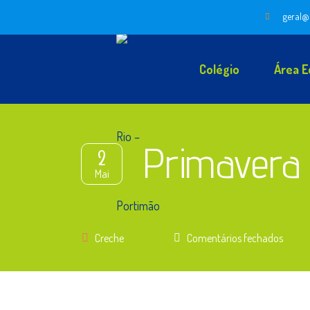
geral@
Colégio
Área E
Primavera
2
Mai
em
Creche
Comentários fechados
Prima
–
Sala