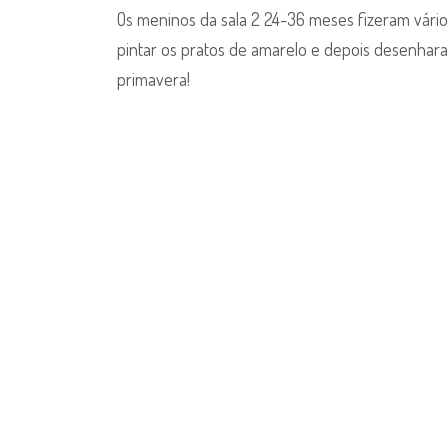
2
Os meninos da sala 2 24-36 meses fizeram vári
–
pintar os pratos de amarelo e depois desenharam
24-
primavera!
36
meses