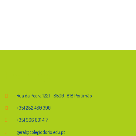
Endereço
Rua da Pedra,1221 - 8500- 818 Portimão
+351 282 480 390
+351 966 631 417
geral@colegiodorio.edu.pt