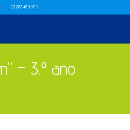
+351 282 480 390
m” – 3.º ano