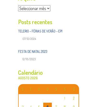
Arquivo
Posts recentes
TELERIO – FÉRIAS DE VERÃO – EP1
07/12/2024
FESTA DE NATAL 2023
12/16/2023
Calendário
AGOSTO 2026
S
T
Q
Q
S
S
D
1
2
3
4
5
6
7
8
9