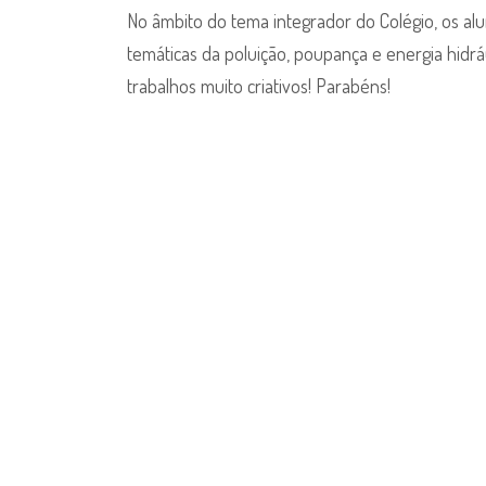
todos
No âmbito do tema integrador do Colégio, os al
um”
temáticas da poluição, poupança e energia hid
–
trabalhos muito criativos! Parabéns!
3.º
ano