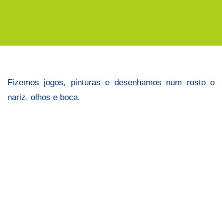
Os
5
sentidos
e
o
corpo
Fizemos jogos, pinturas e desenhamos num rosto o
humano
nariz, olhos e boca.