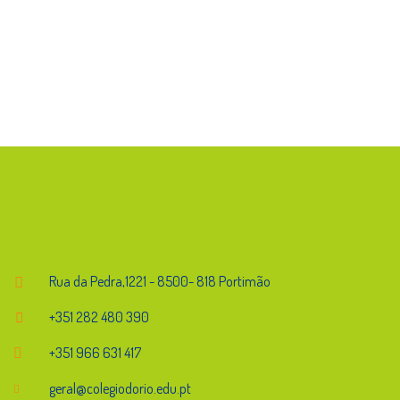
Endereço
Rua da Pedra,1221 - 8500- 818 Portimão
+351 282 480 390
+351 966 631 417
geral@colegiodorio.edu.pt