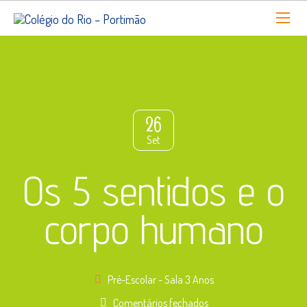
26
Set
Os 5 sentidos e o
corpo humano
Pré-Escolar - Sala 3 Anos
em
Comentários fechados