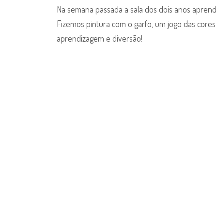
Sala
Na semana passada a sala dos dois anos aprend
dos
Fizemos pintura com o garfo, um jogo das cores 
2
aprendizagem e diversão!
anos