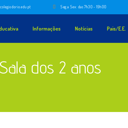
colegiodorio.edu.pt
Seg a Sex: das 7h30 - 19h00
ducativa
Informações
Notícias
Pais/E.E.
Sala dos 2 anos