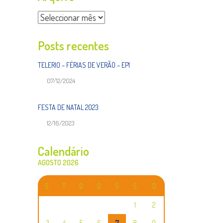
Arquivo
Posts recentes
TELERIO – FÉRIAS DE VERÃO – EP1
07/12/2024
FESTA DE NATAL 2023
12/16/2023
Calendário
AGOSTO 2026
S
T
Q
Q
S
S
D
1
2
3
4
5
6
7
8
9