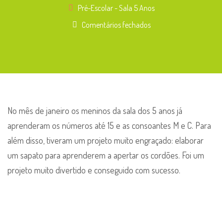
Pré-Escolar - Sala 5 Anos
em
Comentários fechados
Números
e
consoantes
–
Sala
dos
No mês de janeiro os meninos da sala dos 5 anos já
5
aprenderam os números até 15 e as consoantes M e C. Para
anos
além disso, tiveram um projeto muito engraçado: elaborar
um sapato para aprenderem a apertar os cordões. Foi um
projeto muito divertido e conseguido com sucesso.