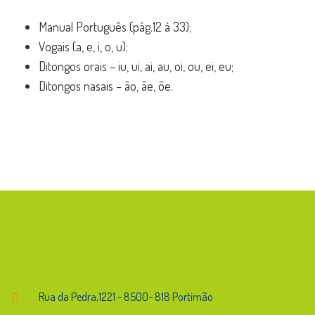
Manual Português (pág.12 à 33);
Vogais (a, e, i, o, u);
Ditongos orais – iu, ui, ai, au, oi, ou, ei, eu;
Ditongos nasais – ão, ãe, õe.
Endereço
Rua da Pedra,1221 - 8500- 818 Portimão