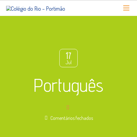
17
Jul
Português
em
Comentários fechados
Português