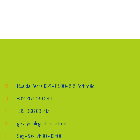
Endereço
Rua da Pedra,1221 - 8500- 818 Portimão
+351 282 480 390
+351 966 631 417
geral@colegiodorio.edu.pt
Seg - Sex: 7h30 - 19h00