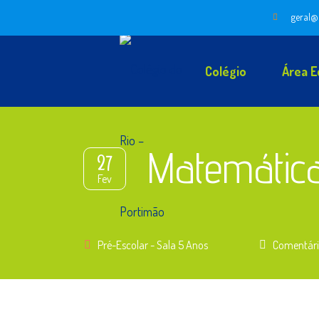
geral@
Colégio
Área E
Matemática
27
Fev
Pré-Escolar - Sala 5 Anos
Comentári