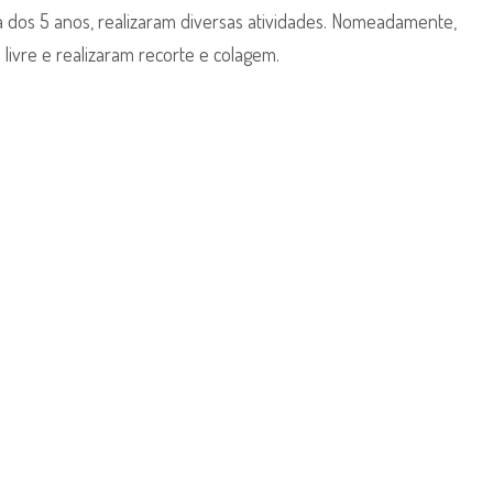
livre
 dos 5 anos, realizaram diversas atividades. Nomeadamente,
–
livre e realizaram recorte e colagem.
5
anos