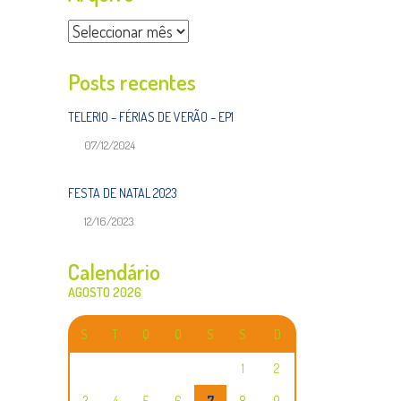
Arquivo
Posts recentes
TELERIO – FÉRIAS DE VERÃO – EP1
07/12/2024
FESTA DE NATAL 2023
12/16/2023
Calendário
AGOSTO 2026
S
T
Q
Q
S
S
D
1
2
3
4
5
6
7
8
9