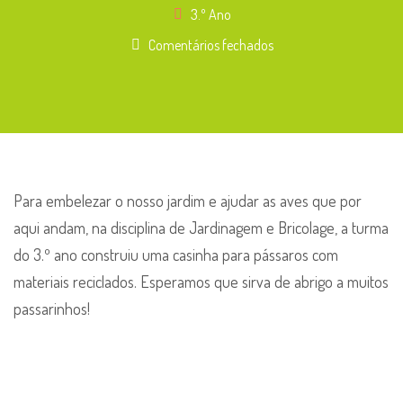
3.º Ano
em
Comentários fechados
Jardinagem
e
Bricolage
–
3.º
Ano
Para embelezar o nosso jardim e ajudar as aves que por
aqui andam, na disciplina de Jardinagem e Bricolage, a turma
do 3.º ano construiu uma casinha para pássaros com
materiais reciclados. Esperamos que sirva de abrigo a muitos
passarinhos!