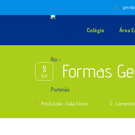
geral@
Colégio
Área E
Formas Ge
3
Out
Pré-Escolar - Sala 3 Anos
Comentári