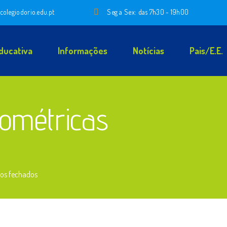
colegiodorio.edu.pt
Seg a Sex: das 7h30 - 19h00
ducativa
Informações
Notícias
Pais/E.E.
ométricas
em
os fechados
Formas
Geométricas