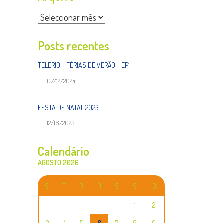
Arquivo
Posts recentes
TELERIO – FÉRIAS DE VERÃO – EP1
07/12/2024
FESTA DE NATAL 2023
12/16/2023
Calendário
AGOSTO 2026
S
T
Q
Q
S
S
D
1
2
3
4
5
6
7
8
9