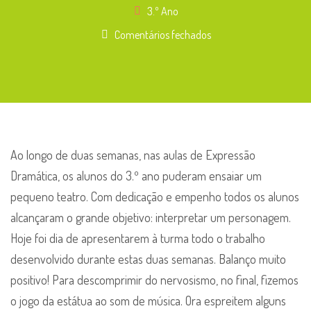
3.º Ano
em
Comentários fechados
Expressão
Dramática
–
3.º
ano
Ao longo de duas semanas, nas aulas de Expressão
Dramática, os alunos do 3.º ano puderam ensaiar um
pequeno teatro. Com dedicação e empenho todos os alunos
alcançaram o grande objetivo: interpretar um personagem.
Hoje foi dia de apresentarem à turma todo o trabalho
desenvolvido durante estas duas semanas. Balanço muito
positivo! Para descomprimir do nervosismo, no final, fizemos
o jogo da estátua ao som de música. Ora espreitem alguns