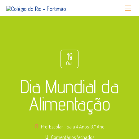
18
Out
Dia Mundial da
Alimentação
Pré-Escolar - Sala 4 Anos
,
3.º Ano
em
Comentários fechados