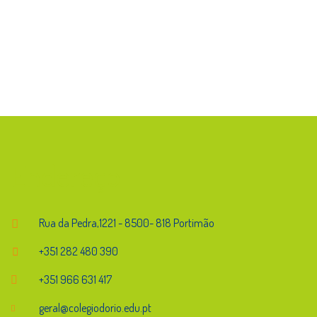
Endereço
Rua da Pedra,1221 - 8500- 818 Portimão
+351 282 480 390
+351 966 631 417
geral@colegiodorio.edu.pt