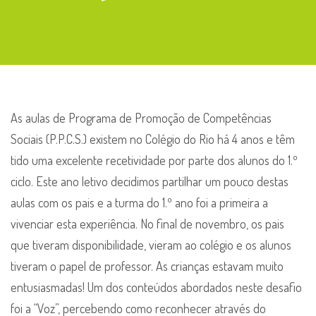
Desafio
de
P.P.C.S.
para
os
Pais
As aulas de Programa de Promoção de Competências
Sociais (P.P.C.S.) existem no Colégio do Rio há 4 anos e têm
tido uma excelente recetividade por parte dos alunos do 1.º
ciclo. Este ano letivo decidimos partilhar um pouco destas
aulas com os pais e a turma do 1.º ano foi a primeira a
vivenciar esta experiência. No final de novembro, os pais
que tiveram disponibilidade, vieram ao colégio e os alunos
tiveram o papel de professor. As crianças estavam muito
entusiasmadas! Um dos conteúdos abordados neste desafio
foi a “Voz”, percebendo como reconhecer através do