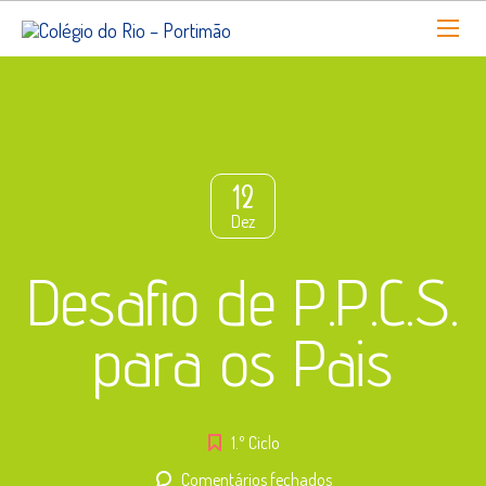
12
Dez
Desafio de P.P.C.S.
para os Pais
1.º Ciclo
em
Comentários fechados