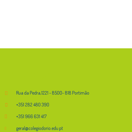
Endereço
Rua da Pedra,1221 - 8500- 818 Portimão
+351 282 480 390
+351 966 631 417
geral@colegiodorio.edu.pt