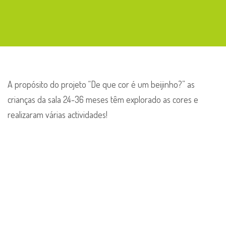
De
que
cor
é
um
beijinho?
A propósito do projeto “De que cor é um beijinho?” as
crianças da sala 24-36 meses têm explorado as cores e
realizaram várias actividades!