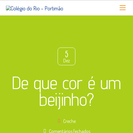
5
Dez
De que cor é um
beijinho?
Creche
em
Comentários fechados