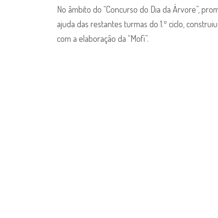
da
No âmbito do “Concurso do Dia da Árvore”, prom
Árvore
ajuda das restantes turmas do 1.º ciclo, constru
–
com a elaboração da “Mofi”.
4.º
Ano