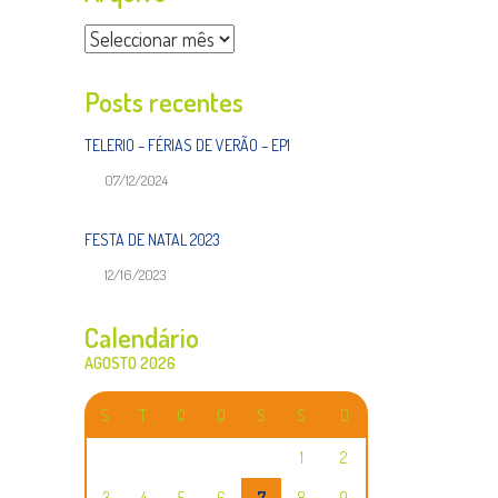
Arquivo
Posts recentes
TELERIO – FÉRIAS DE VERÃO – EP1
07/12/2024
FESTA DE NATAL 2023
12/16/2023
Calendário
AGOSTO 2026
S
T
Q
Q
S
S
D
1
2
3
4
5
6
7
8
9