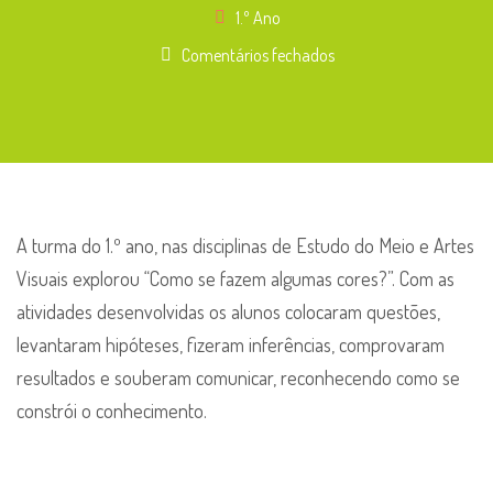
1.º Ano
em
Comentários fechados
Como
se
fazem
algumas
cores?
–
A turma do 1.º ano, nas disciplinas de Estudo do Meio e Artes
1.º
Visuais explorou “Como se fazem algumas cores?”. Com as
Ano
atividades desenvolvidas os alunos colocaram questões,
levantaram hipóteses, fizeram inferências, comprovaram
resultados e souberam comunicar, reconhecendo como se
constrói o conhecimento.