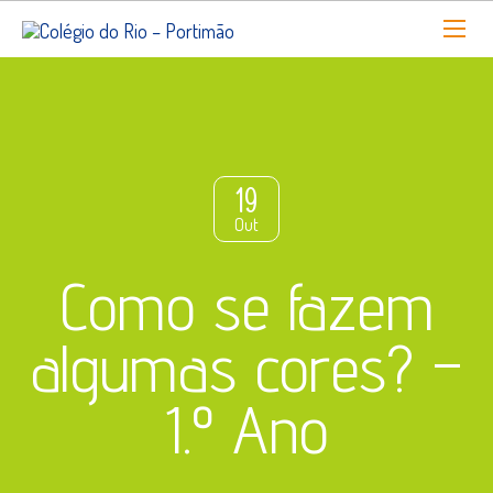
19
Out
Como se fazem
algumas cores? –
1.º Ano