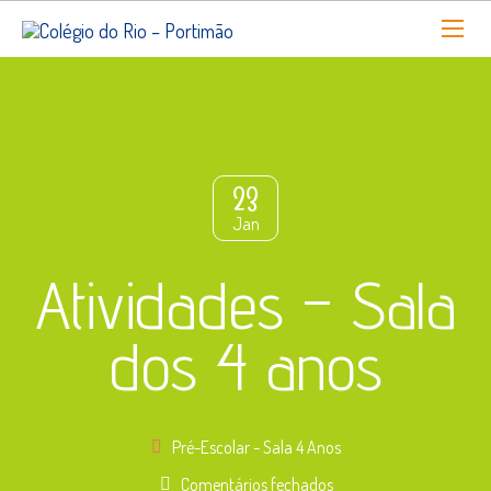
23
Jan
Atividades – Sala
dos 4 anos
Pré-Escolar - Sala 4 Anos
em
Comentários fechados