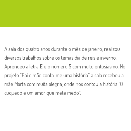
Atividades
–
Sala
dos
4
anos
A sala dos quatro anos durante o mês de janeiro, realizou
diversos trabalhos sobre os temas dia de reis e inverno.
Aprendeu a letra E e o número 5 com muito entusiasmo. No
projeto “Pai e mãe conta-me uma história” a sala recebeu a
mãe Marta com muita alegria, onde nos contou a história “O
cuquedo e um amor que mete medo”.