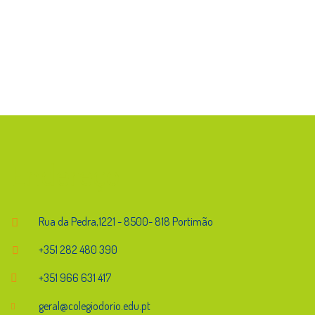
Endereço
Rua da Pedra,1221 - 8500- 818 Portimão
+351 282 480 390
+351 966 631 417
geral@colegiodorio.edu.pt