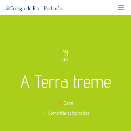
13
Out
A Terra treme
Geral
em
Comentários fechados
A
Terra