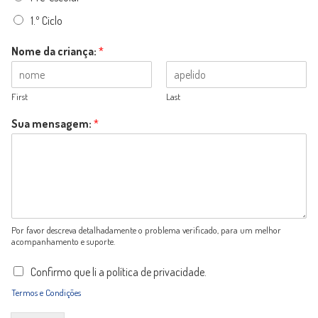
1.º Ciclo
Nome da criança:
*
First
Last
Sua mensagem:
*
Por favor descreva detalhadamente o problema verificado, para um melhor
acompanhamento e suporte.
P
Confirmo que li a política de privacidade.
o
Termos e Condições
l
í