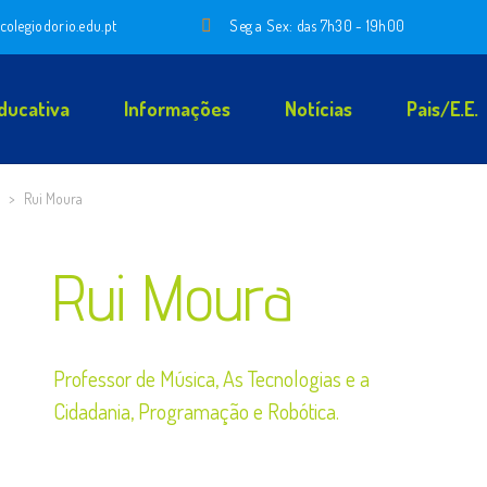
colegiodorio.edu.pt
Seg a Sex: das 7h30 - 19h00
ducativa
Informações
Notícias
Pais/E.E.
>
Rui Moura
Rui Moura
Professor de Música, As Tecnologias e a
Cidadania, Programação e Robótica.