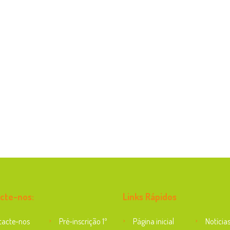
cte-nos:
Links Rápidos
tacte-nos
Pré-inscrição 1º
Página inicial
Notícia