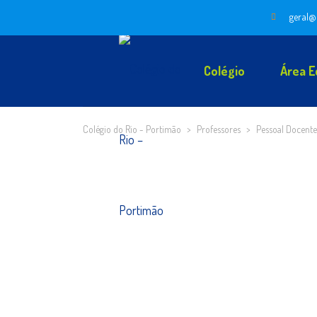
geral@
Colégio
Área E
Colégio do Rio - Portimão
>
Professores
>
Pessoal Docente