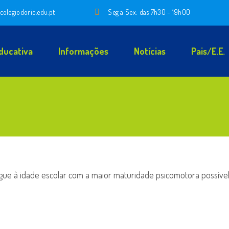
colegiodorio.edu.pt
Seg a Sex: das 7h30 - 19h00
ducativa
Informações
Notícias
Pais/E.E.
egue à idade escolar com a maior maturidade psicomotora possíve