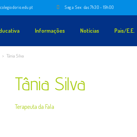
colegiodorio.edu.pt
Seg a Sex: das 7h30 - 19h00
ducativa
Informações
Notícias
Pais/E.E.
>
Tânia Silva
Tânia Silva
Terapeuta da Fala