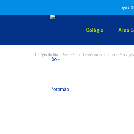
geral@
Colégio
Área E
Colégio do Rio - Portimão
>
Professores
>
Outros Serviços