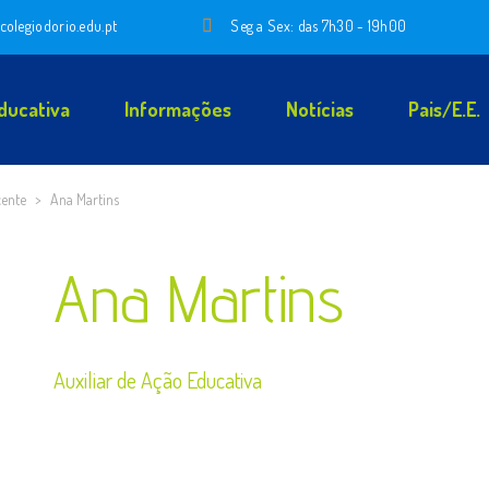
colegiodorio.edu.pt
Seg a Sex: das 7h30 - 19h00
ducativa
Informações
Notícias
Pais/E.E.
cente
>
Ana Martins
Ana Martins
Auxiliar de Ação Educativa