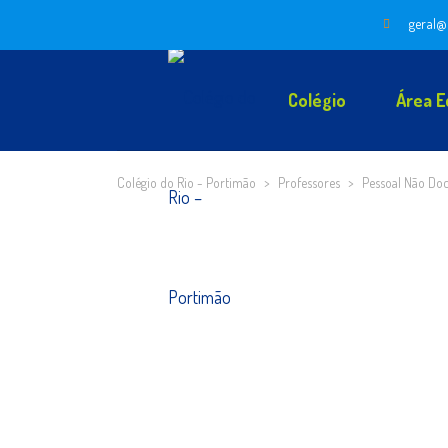
geral@
Colégio
Área E
Colégio do Rio - Portimão
>
Professores
>
Pessoal Não Do