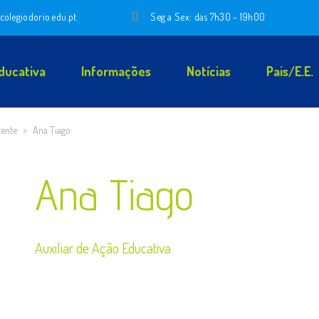
colegiodorio.edu.pt
Seg a Sex: das 7h30 - 19h00
ducativa
Informações
Notícias
Pais/E.E.
cente
>
Ana Tiago
Ana Tiago
Auxiliar de Ação Educativa