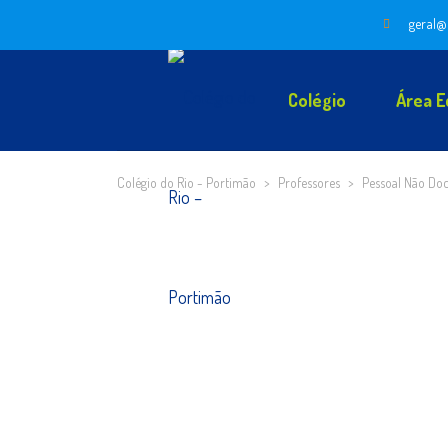
geral@
Colégio
Área E
Colégio do Rio - Portimão
>
Professores
>
Pessoal Não Do