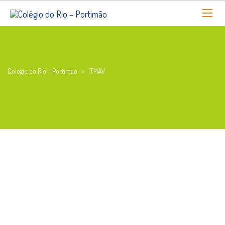
Colégio do Rio - Portimão
>
ITMAV