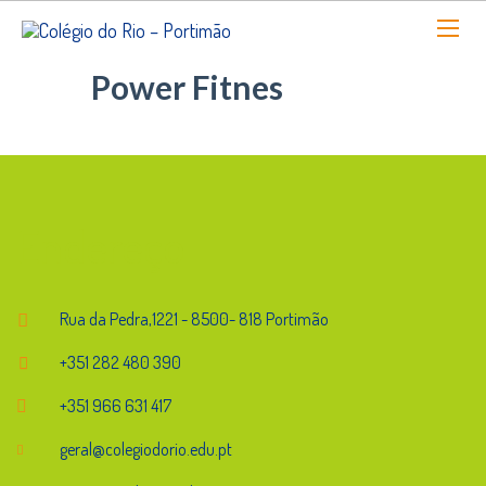
Power Fitnes
Endereço
Rua da Pedra,1221 - 8500- 818 Portimão
+351 282 480 390
+351 966 631 417
geral@colegiodorio.edu.pt