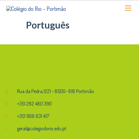
Português
Endereço
Rua da Pedra,1221 - 8500- 818 Portimão
+351 282 480 390
+351 966 631 417
geral@colegiodorio.edu.pt