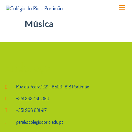
Música
Endereço
Rua da Pedra,1221 - 8500- 818 Portimão
+351 282 480 390
+351 966 631 417
geral@colegiodorio.edu.pt