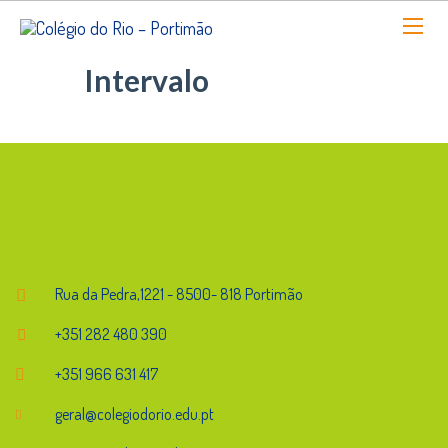
Intervalo
Endereço
Rua da Pedra,1221 - 8500- 818 Portimão
+351 282 480 390
+351 966 631 417
geral@colegiodorio.edu.pt