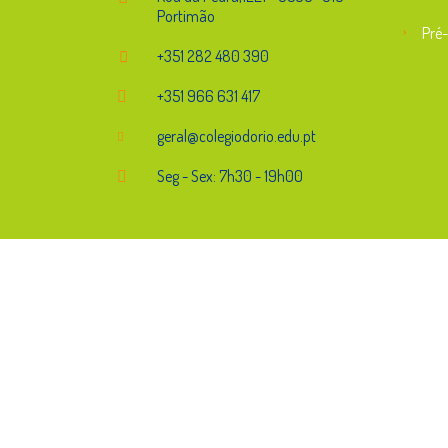
Portimão
Pré-
+351 282 480 390
Supo
+351 966 631 417
geral@colegiodorio.edu.pt
Seg - Sex: 7h30 - 19h00