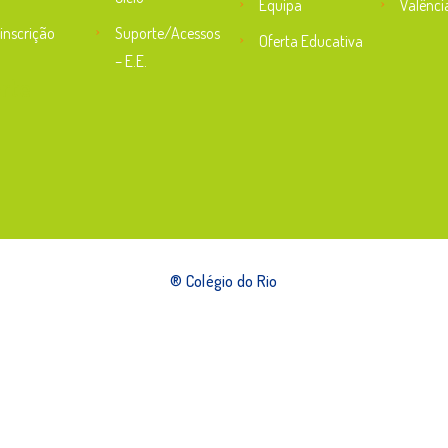
Equipa
Valênci
inscrição
Suporte/Acessos
Oferta Educativa
– E.E.
rte
® Colégio do Rio