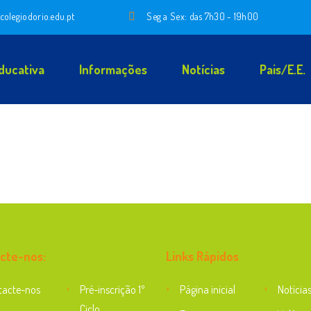
colegiodorio.edu.pt
Seg a Sex: das 7h30 - 19h00
ducativa
Informações
Notícias
Pais/E.E.
cte-nos:
Links Rápidos
tacte-nos
Pré-inscrição 1º
Página inicial
Notícia
Ciclo