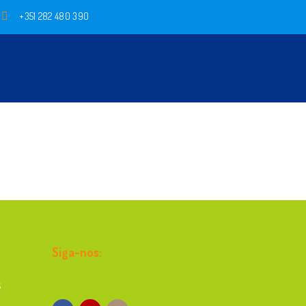
+351 282 480 390
Siga-nos:
s