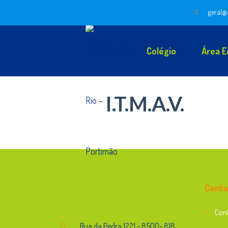
geral@
Colégio
Área E
I.T.M.A.V.
Endereço
Conta
Con
Rua da Pedra,1221 - 8500- 818