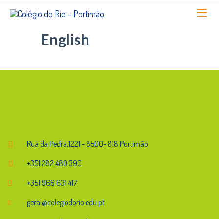
English
Endereço
Rua da Pedra,1221 - 8500- 818 Portimão
+351 282 480 390
+351 966 631 417
geral@colegiodorio.edu.pt