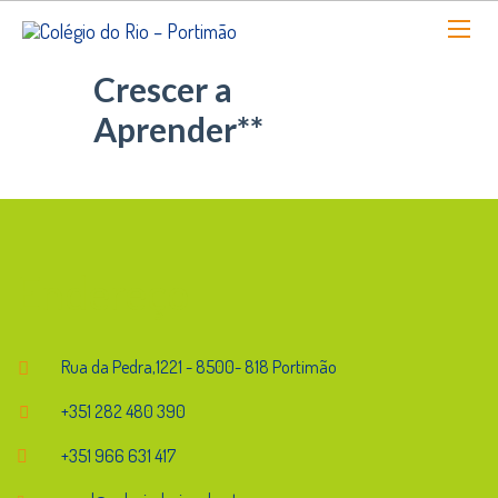
Crescer a
Aprender**
Endereço
Rua da Pedra,1221 - 8500- 818 Portimão
+351 282 480 390
+351 966 631 417