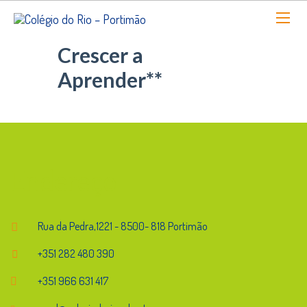
Crescer a
Aprender**
Endereço
Rua da Pedra,1221 - 8500- 818 Portimão
+351 282 480 390
+351 966 631 417