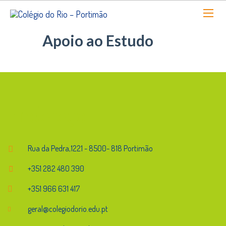
Apoio ao Estudo
Endereço
Rua da Pedra,1221 - 8500- 818 Portimão
+351 282 480 390
+351 966 631 417
geral@colegiodorio.edu.pt