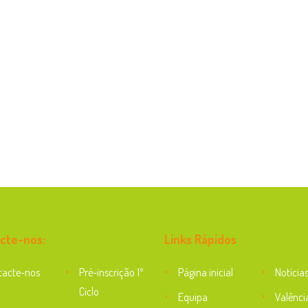
cte-nos:
Links Rápidos
tacte-nos
Pré-inscrição 1º
Página inicial
Notícia
Ciclo
Equipa
Valênci