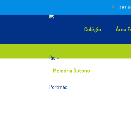
geral@
Colégio
Área E
Memória Outono