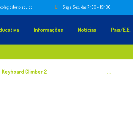
colegiodorio.edu.pt
Seg a Sex: das 7h30 - 19h00
ducativa
Informações
Notícias
Pais/E.E.
Keyboard Climber 2
...