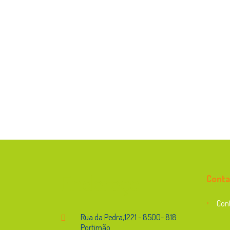
Endereço
Conta
Con
Rua da Pedra,1221 - 8500- 818
Portimão