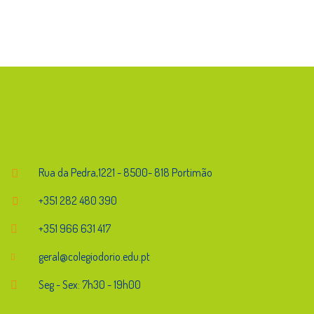
Endereço
Rua da Pedra,1221 - 8500- 818 Portimão
+351 282 480 390
+351 966 631 417
geral@colegiodorio.edu.pt
Seg - Sex: 7h30 - 19h00