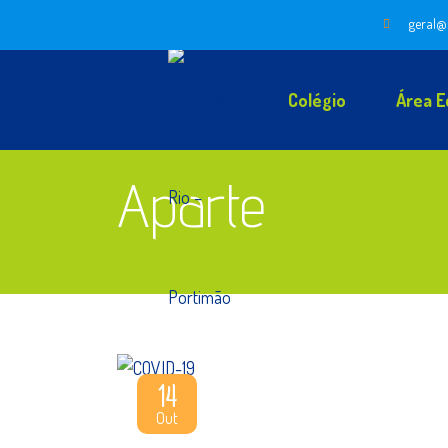
geral@
Colégio
Área E
Aparte
14
Out