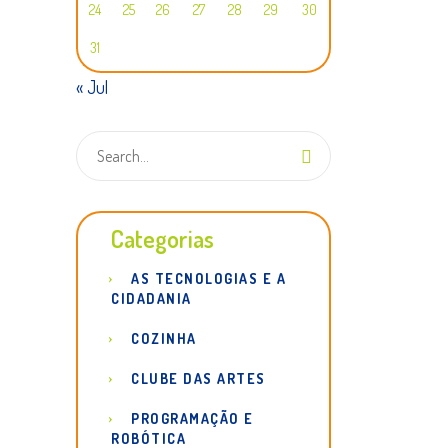
24
25
26
27
28
29
30
31
« Jul
Categorias
AS TECNOLOGIAS E A
CIDADANIA
COZINHA
CLUBE DAS ARTES
PROGRAMAÇÃO E
ROBÓTICA