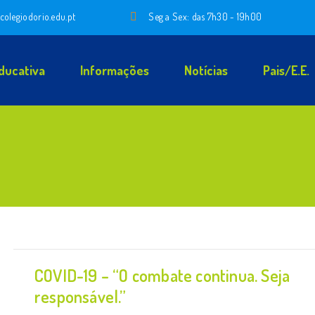
colegiodorio.edu.pt
Seg a Sex: das 7h30 - 19h00
ducativa
Informações
Notícias
Pais/E.E.
COVID-19 – “O combate continua. Seja
responsável.”